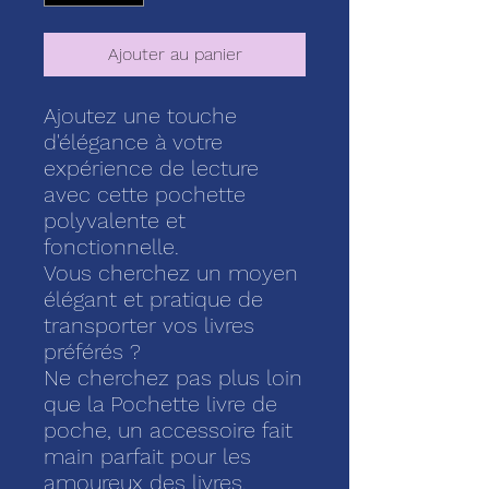
Ajouter au panier
Ajoutez une touche
d'élégance à votre
expérience de lecture
avec cette pochette
polyvalente et
fonctionnelle.
Vous cherchez un moyen
élégant et pratique de
transporter vos livres
préférés ?
Ne cherchez pas plus loin
que la Pochette livre de
poche, un accessoire fait
main parfait pour les
amoureux des livres.