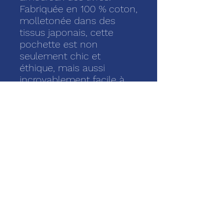
Fabriquée en 100 % coton,
molletonée dans des
tissus japonais, cette
pochette est non
seulement chic et
éthique, mais aussi
incroyablement facile à
utiliser.
Que vous soyez toujours
en déplacement ou que
vous souhaitiez
simplement protéger vos
précieux livres, cette
pochette convient à
toutes les occasions et à
tous les amoureux des
livres.
Son design élégant et sa