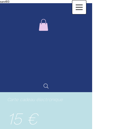
sarvl93
Carte cadeau électronique
15 €