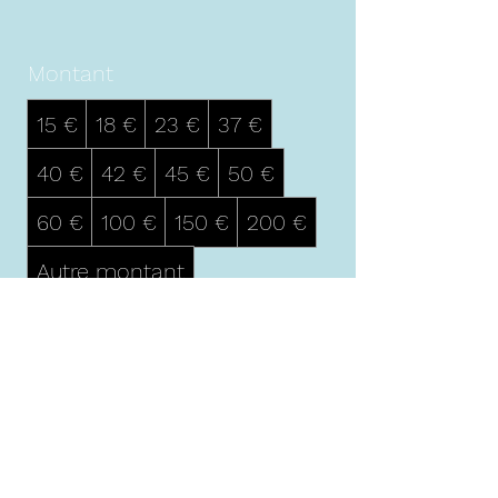
Montant
15 €
18 €
23 €
37 €
40 €
42 €
45 €
50 €
60 €
100 €
150 €
200 €
Autre montant
Quantité
Acheter