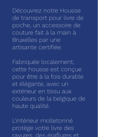
Découvrez notre Housse
de transport pour livre de
poche, un accessoire de
couture fait à la main à
Bruxelles par une
artisante certifiée.
Fabriquée localement,
cette housse est conçue
pour être à la fois durable
et élégante, avec un
extérieur en tissu aux
couleurs de la belgique de
haute qualité.
L'intérieur molletonné
protège votre livre des
rayures, des éraflures et