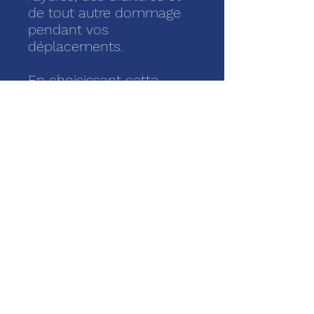
de tout autre dommage
pendant vos
déplacements.
En choisissant cette
housse de transport, vous
optez pour un produit
conçu pour durer dans le
temps.
Offrez à votre livre de
poche une protection
élégante. Elle s'adapte
aux livres de différentes
grosseur. Chaque
exemplaire unique.
Dimension : 25 de