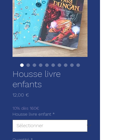
Housse livre
enfants
Prix
12,00 €
10% dès 160€
Housse livre enfant
*
Quantité
*