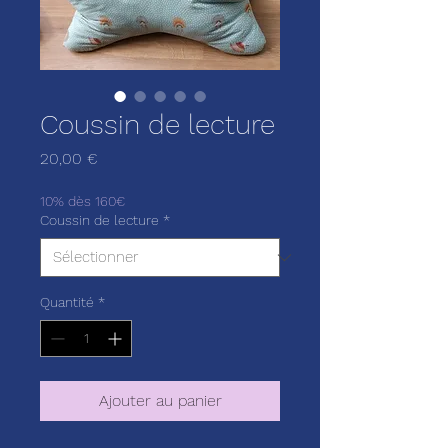
Coussin de lecture
Prix
20,00 €
10% dès 160€
Coussin de lecture
*
Quantité
*
Ajouter au panier